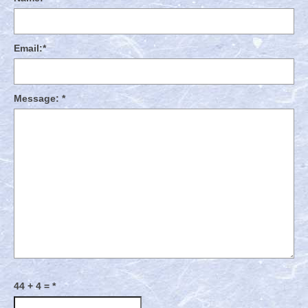
Email:
*
Message:
*
44 + 4 =
*