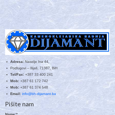
Adresa:
Naselje Ina 44,
Podlugovi – Ilijaš, 71387, BiH
Tel/Fax:
+387 33 400 241
Mob:
+387 61 172 742
Mob:
+387 61 374 548
Email:
info@bh-dijamant.ba
Pišite nam
Name:
*