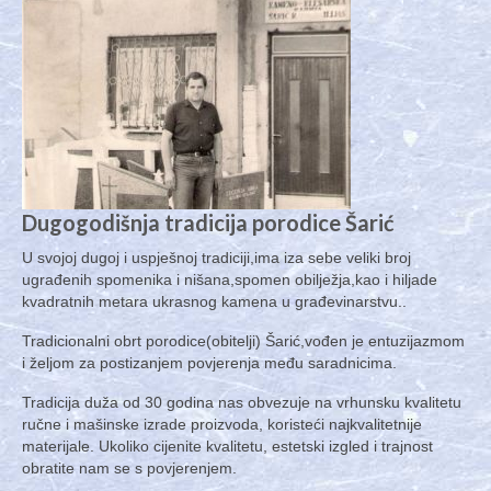
Dugogodišnja tradicija porodice Šarić
U svojoj dugoj i uspješnoj tradiciji,ima iza sebe veliki broj
ugrađenih spomenika i nišana,spomen obilježja,kao i hiljade
kvadratnih metara ukrasnog kamena u građevinarstvu..
Tradicionalni obrt porodice(obitelji) Šarić,vođen je entuzijazmom
i željom za postizanjem povjerenja među saradnicima.
Tradicija duža od 30 godina nas obvezuje na vrhunsku kvalitetu
ručne i mašinske izrade proizvoda, koristeći najkvalitetnije
materijale. Ukoliko cijenite kvalitetu, estetski izgled i trajnost
obratite nam se s povjerenjem.