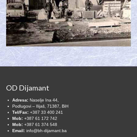
Provjeren kvalitet
OD Dijamant
Decenijsko iskustvo
Adresa:
Naselje Ina 44,
Podlugovi – Ilijaš, 71387, BiH
Tel/Fax:
+387 33 400 241
Mob:
+387 61 172 742
Mob:
+387 61 374 548
Email:
info@bh-dijamant.ba