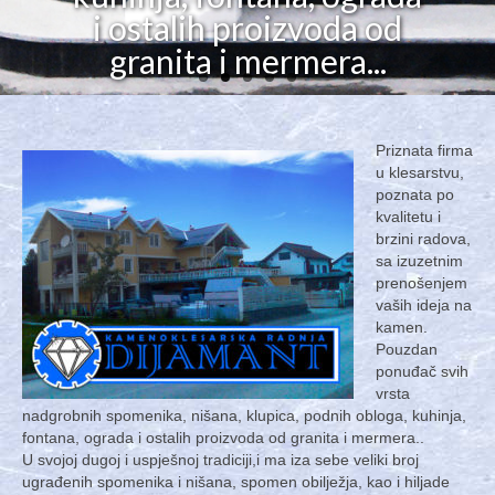
prenošenjem vaših ideja
povjerenja među
ugradnje proizvoda od
i ostalih proizvoda od
kamena u
saradnicima.
na kamen
granita i mermera...
granita i mermera.
građevinarstvu...
Priznata firma
u klesarstvu,
poznata po
kvalitetu i
brzini radova,
sa izuzetnim
prenošenjem
vaših ideja na
kamen.
Pouzdan
ponuđač svih
vrsta
nadgrobnih spomenika, nišana, klupica, podnih obloga, kuhinja,
fontana, ograda i ostalih proizvoda od granita i mermera..
U svojoj dugoj i uspješnoj tradiciji,i ma iza sebe veliki broj
ugrađenih spomenika i nišana, spomen obilježja, kao i hiljade